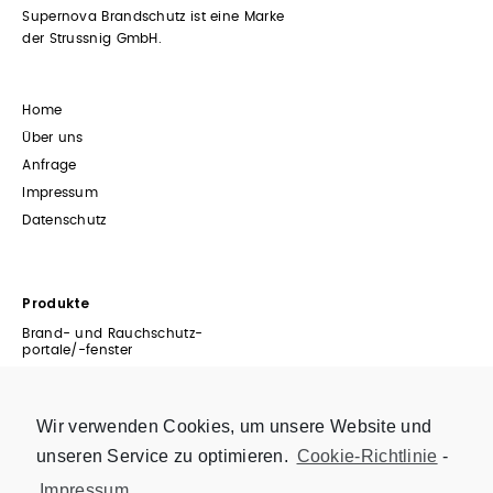
Supernova Brandschutz ist eine Marke
der Strussnig GmbH.
Home
Über uns
Anfrage
Impressum
Datenschutz
Produkte
Brand- und Rauchschutz-
portale/-fenster
T0-Portale
Fenster
Wir verwenden Cookies, um unsere Website und
Fassadenbau
unseren Service zu optimieren.
Cookie-Richtlinie
-
Faltelemente
Hebe-Schiebeelemente
Impressum