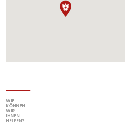
WIE
KÖNNEN
WIR
IHNEN
HELFEN?