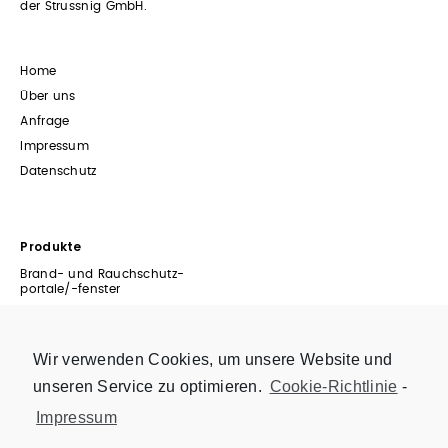
der Strussnig GmbH.
Home
Über uns
Anfrage
Impressum
Datenschutz
Produkte
Brand- und Rauchschutz-
portale/-fenster
T0-Portale
Fenster
Wir verwenden Cookies, um unsere Website und
Fassadenbau
unseren Service zu optimieren.
Cookie-Richtlinie
-
Faltelemente
Hebe-Schiebeelemente
Impressum